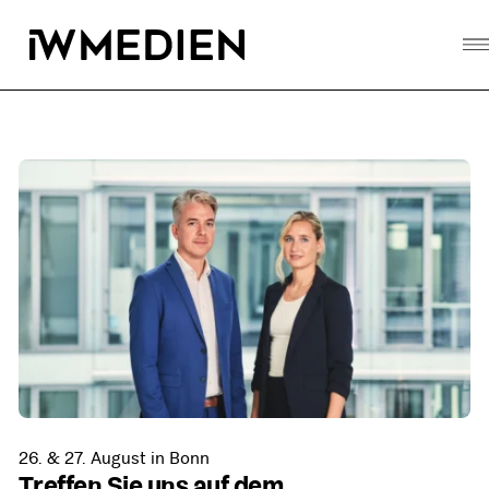
Skip
to
content
26. & 27. August in Bonn
Treffen Sie uns auf dem