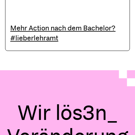
Mehr Action nach dem Bachelor?
#lieberlehramt
Wir
o
:
"
1
0
d
n