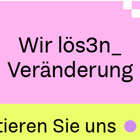
Wir
.
p
`
y
"
|
m
Veränderung
n Sie uns
Kon